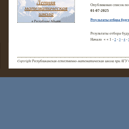
Летняя
Опубликован список по
математическая
01-07-2025
школа
Результаты отбора буду
в Республике Адыгея
Результаты отбора буд
2
3
4
Начало « « 1 -
-
-
-
Copyright Республиканская естественно-математическая школа при АГУ 