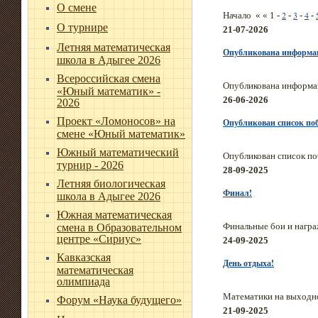
О смене
2
3
4
Начало « « 1 -
-
-
-
О турнире
21-07-2026
Летняя математическая
Опубликована информац
школа в Адыгее 2026
Всероссийская смена
Опубликована информац
«Юный математик» -
26-06-2026
2026
Проект «Ломоносов» на
Опубликован список поб
смене «Юный математик»
Южный математический
Опубликован список по
турнир - 2026
28-09-2025
Летняя биологическая
Финал!
школа в Адыгее 2026
Южная математическая
Финальные бои и наг
смена в Образовательном
центре «Сириус»
24-09-2025
Кавказская
День отдыха!
математическая
олимпиада
Математики на выходн
Форум «Наука будущего»
21-09-2025