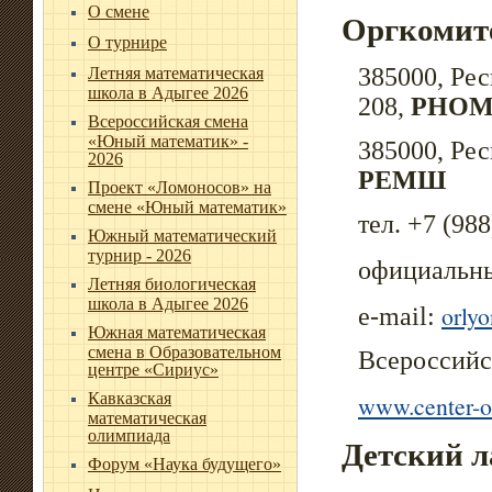
О смене
Оргкомит
О турнире
385000, Рес
Летняя математическая
школа в Адыгее 2026
208,
РНО
Всероссийская смена
«Юный математик» -
385000, Рес
2026
РЕМШ
Проект «Ломоносов» на
смене «Юный математик»
тел. +7 (988
Южный математический
турнир - 2026
официальны
Летняя биологическая
школа в Адыгее 2026
orly
e-mail:
Южная математическая
смена в Образовательном
Всероссийс
центре «Сириус»
Кавказская
www.center-o
математическая
олимпиада
Детский 
Форум «Наука будущего»