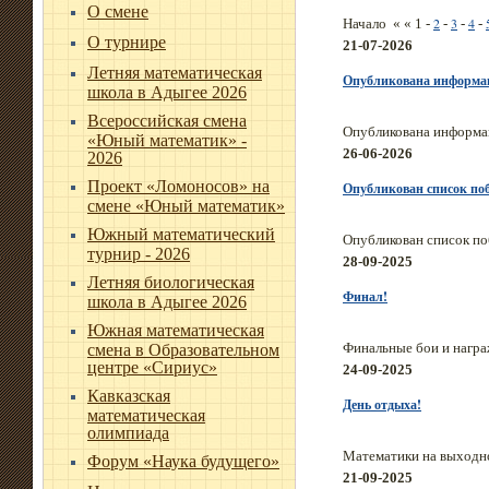
О смене
2
3
4
Начало « « 1 -
-
-
-
О турнире
21-07-2026
Летняя математическая
Опубликована информац
школа в Адыгее 2026
Всероссийская смена
Опубликована информац
«Юный математик» -
26-06-2026
2026
Проект «Ломоносов» на
Опубликован список поб
смене «Юный математик»
Южный математический
Опубликован список по
турнир - 2026
28-09-2025
Летняя биологическая
Финал!
школа в Адыгее 2026
Южная математическая
Финальные бои и наг
смена в Образовательном
центре «Сириус»
24-09-2025
Кавказская
День отдыха!
математическая
олимпиада
Математики на выходн
Форум «Наука будущего»
21-09-2025