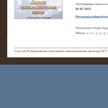
Летняя
Опубликован список по
математическая
01-07-2025
школа
Результаты отбора буду
в Республике Адыгея
Результаты отбора буд
2
3
4
Начало « « 1 -
-
-
-
Copyright Республиканская естественно-математическая школа при АГУ 