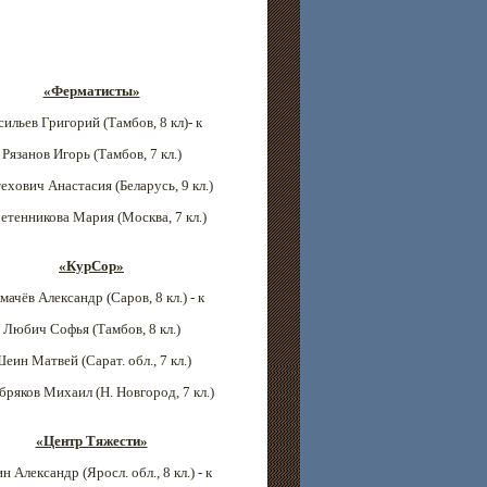
«Ферматисты»
сильев Григорий (Тамбов
, 8 кл)- к
Рязанов Игорь (Тамбов
, 7 кл.)
ехович Анастасия (Беларусь, 9 кл.)
етенникова Мария (
Москва
, 7 кл.)
«КурСор»
мачёв Александр (Саров, 8 кл.) - к
Любич Софья (Тамбов
, 8 кл.)
еин Матвей (Сарат. обл.
, 7 кл.)
бряков Михаил (Н. Новгород
, 7 кл.)
«Центр Тяжести»
н Александр (Яросл. обл., 8 кл.) - к