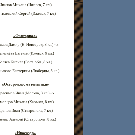
Иванов Михаил (Ижевск
, 7 кл.)
гилевский Сергей (Ижевск
, 7 кл.)
«Факториал»
ымов Дамир (Н. Новгород
, 8 кл.) - к
елезнёва Евгения (Ижевск
, 9 кл.)
Беляев Кирилл (Рост. обл.
, 8 кл.)
акова Екатерина (Люберцы
, 8 кл.)
«Осторожно, математики»
ерасимов Иван (
Москва
, 8 кл.) - к
морцов Михаил (Харьков, 8 кл.)
рапов Иван (Ставрополь
, 7 кл.)
зенко Алексей (Ставрополь
, 8 кл.)
«Икосаэдр»