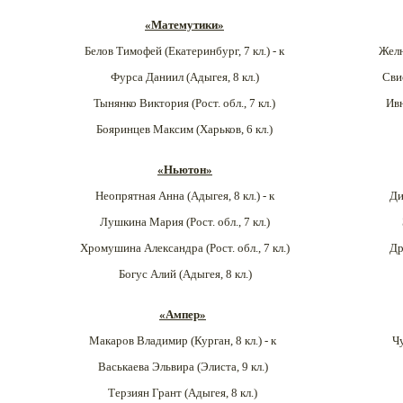
«Матемутики»
Белов Тимофей (Екатеринбург
, 7 кл.) - к
Желн
Фурса Даниил (Адыгея
, 8 кл.)
Сви
Тынянко Виктория (Рост. обл., 7 кл.)
Ив
Бояринцев Максим (Харьков, 6 кл.)
«Ньютон»
Неопрятная Анна (Адыгея
, 8 кл.) - к
Ди
Лушкина Мария (Рост. обл.
, 7 кл.)
Хромушина Александра (Рост. обл., 7 кл.)
Др
Богус Алий (Адыгея
, 8 кл.)
«Ампер»
Макаров Владимир (Курган
, 8 кл.) - к
Ч
Васькаева Эльвира (
Элиста
, 9 кл.)
Терзиян Грант (Адыгея
, 8 кл.)