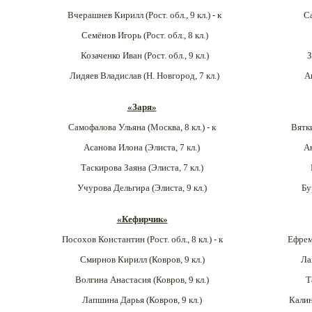
Вчерашнев Кирилл (Рост. обл.
, 9 кл.) - к
С
Семёнов Игорь (Рост. обл.
, 8 кл.)
Козаченко Иван (Рост. обл., 9 кл.)
З
Лидяев Владислав (Н. Новгород, 7 кл.)
А
«Заря»
Самофалова Ульяна (
Москва
, 8 кл.) - к
Вятк
Асанова Илона (
Элиста
, 7 кл.)
А
Таскирова Заяна (
Элиста
, 7 кл.)
Учурова Дельгира (
Элиста
, 9 кл.)
Бу
«Кефирчик»
Посохов Константин (Рост. обл.
, 8 кл.) - к
Ефрем
Смирнов Кирилл (Ковров
, 9 кл.)
Ла
Волгина Анастасия (Ковров
, 9 кл.)
Т
Лапшина Дарья (Ковров
, 9 кл.)
Калин