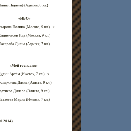
Наниз Пщимаф (Адыгея, 6 кл.)
«ИБО»
чарова Полина (
Москва
, 9 кл.) - к
Кацнельсон Ида (
Москва
, 9 кл.)
Басараба Диана (Адыгея
, 7 кл.)
«Мой господин»
удин Артём (Ижевск
, 7 кл.) - к
юмджиева Даяна (
Элиста
, 9 кл.)
датиева Динара (
Элиста
, 9 кл.)
атвеева Мария
(Ижевск
, 7 кл.)
6.2014)