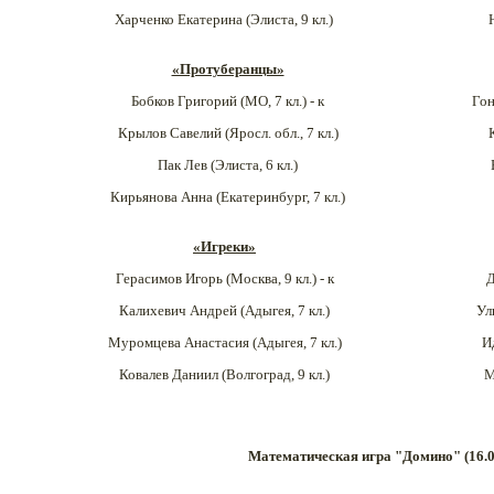
Харченко Екатерина (
Элиста
, 9 кл.)
«Протуберанцы»
Бобков Григорий (МО, 7 кл.) - к
Гон
Крылов Савелий (
Яросл. обл.
, 7 кл.)
Пак Лев (Элиста, 6 кл.)
Кирьянова Анна (Екатеринбург
, 7 кл.)
«Игреки»
Герасимов Игорь (
Москва
, 9 кл.) - к
Д
Калихевич Андрей (Адыгея
, 7 кл.)
Ул
Муромцева Анастасия (Адыгея
, 7 кл.)
И
Ковалев Даниил (Волгоград, 9 кл.)
М
Математическая игра "Домино" (16.0