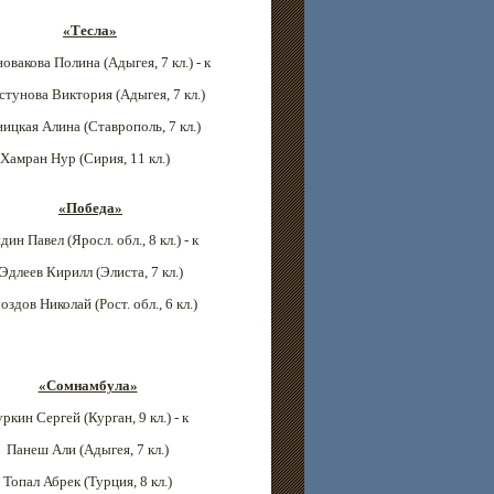
«Тесла»
овакова Полина (Адыгея
, 7 кл.) - к
стунова Виктория (Адыгея
, 7 кл.)
ницкая Алина (Ставрополь
, 7 кл.)
Хамран Нур (Сирия, 11 кл.)
«Победа»
дин Павел (Яросл. обл., 8 кл.) - к
Эдлеев Кирилл (Элиста, 7 кл.)
оздов Николай (Рост. обл.
, 6 кл.)
«Сомнамбула»
уркин Сергей (Курган
, 9 кл.) - к
Панеш Али (Адыгея
, 7 кл.)
Топал Абрек (Турция, 8 кл.)