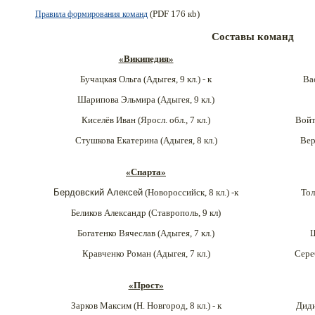
Правила формирования команд
(PDF 176 кb)
Составы команд
«Википедия»
Бучацкая Ольга (Адыгея, 9 кл.) - к
Ва
Шарипова Эльмира (
Адыгея
, 9 кл.)
Киселёв Иван (
Яросл. обл.
, 7 кл.)
Войт
Стушкова Екатерина (Адыгея, 8 кл.)
Вер
«Спарта»
Бердовский Алексей
(Новороссийск
, 8 кл.) -к
Тол
Беликов Александр (Ставрополь
, 9 кл)
Богатенко Вячеслав (Адыгея, 7 кл.)
Ш
Кравченко Роман (Адыгея, 7 кл.)
Сере
«Прост»
Зарков Максим (Н. Новгород
, 8 кл.) - к
Диди