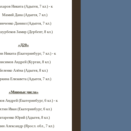
ахаров Никита (Адыгея
, 7 кл.) - к
Мамий Дана (Адыгея
, 7 кл.)
инченко Даниил (Адыгея
, 7 кл.)
шурбеков Замир (Дербент, 8 кл.)
«Д20»
ин Никита (Екатеринбург
, 7 кл.) - к
нисимов Андрей (Курган
, 8 кл.)
Беленко Алёна (Адыгея
, 8 кл.)
ркина Елизавета (Адыгея, 7 кл.)
«Мнимые числа»
ов Андрей (Екатеринбург
, 6 кл.) - к
хтин Иван (Екатеринбург
, 6 кл.)
атаренко Юрий (Адыгея
, 8 кл.)
ин Александр (
Яросл. обл.
, 7 кл.)