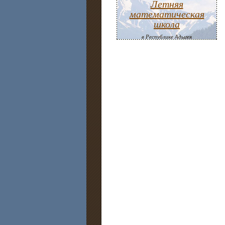
Летняя
математическая
школа
в Республике Адыгея