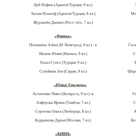
Цей Нэфын (Адыгея/Турция
, 9 кл.)
Хатам Псынэф (Адыгея/Турция, 8 кл.)
Мо
Журавлёв Даниил (Рост. обл.
, 7 кл.)
«Фишка»
Попыкина Алёна (Н. Новгород
, 8 кл.) - к
Гас
Ивлева Юлия (Ижевск
, 9 кл.)
С
Топал Гупсе (Турция, 9 кл.)
Сулейман Зоя (Сирия, 9 кл.)
Шерш
«Юные Евклиды»
Астапенко Павел (Беларусь, 9 кл.) -к
Г
Алфёрова Ирина (Тамбов, 7 кл.)
С
Сергеева Ольга (Люберцы,
8 кл.)
Х
Кудряшова Дарья (Москва, 7 кл.)
Ко
«КИВИ»