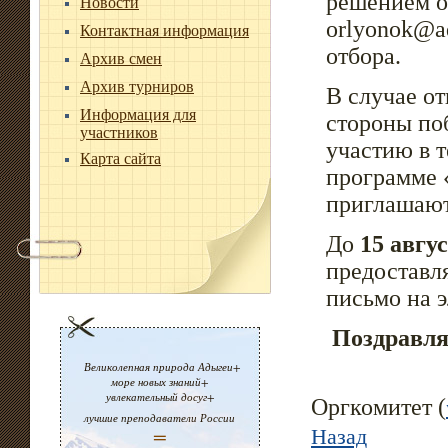
решением об
Новости
orlyonok@a
Контактная информация
отбора.
Архив смен
Архив турниров
В случае от
Информация для
стороны по
участников
участию в 
Карта сайта
программе 
приглашают
До
15 авгус
предоставл
письмо на 
Поздравляе
Великолепная природа Адыгеи+
море новых знаний+
увлекательный досуг+
Оргкомитет (
лучшие преподаватели России
Назад
=