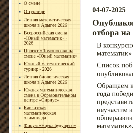
О смене
04-07-2025
О турнире
Летняя математическая
Опубликов
школа в Адыгее 2026
отбора на
Всероссийская смена
«Юный математик» -
2026
В конкурсн
Проект «Ломоносов» на
математик»
смене «Юный математик»
Южный математический
Список поб
турнир - 2026
опубликова
Летняя биологическая
школа в Адыгее 2026
Обращаем в
Южная математическая
года
победи
смена в Образовательном
центре «Сириус»
представит
Кавказская
неучастие 
математическая
общеразвив
олимпиада
математик».
Форум «Наука будущего»