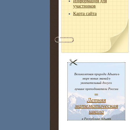
Информация для
участников
Карта сайта
Великолепная природа Адыгеи+
море новых знаний+
увлекательный досуг+
лучшие преподаватели России
=
Летняя
математическая
школа
в Республике Адыгея