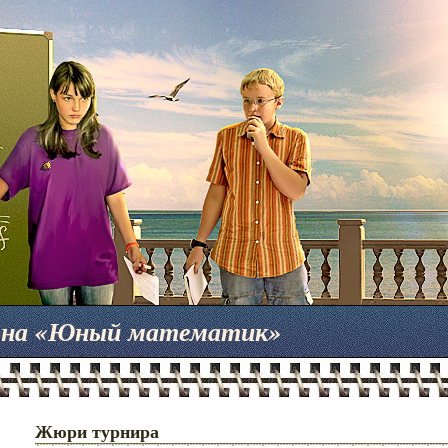
мена «Юный математик»
Жюри турнира