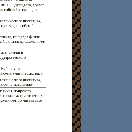
онального анализа
им. П.Г. Демидова, доктор
российской олимпиады
технического института,
 жюри Всероссийской
титута, кандидат физико-
кой олимпиады школьников
 математики и
сударственного
 Кубанского
зико-математических наук
технического института,
иков по математике
матики Сибирского
ат физико-математических
кольников по математике