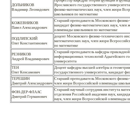
Профессор кафедры теории функций и функци
ДОЛЬНИКОВ
Ярославского государственного университета 
Владимир Леонидович
физико-математических наук, член жюри Все
школьников по математике
Старший преподаватель Московского физико-
КОЖЕВНИКОВ
кандидат физико-математических наук, член
Павел Александрович
олимпиады школьников по математике
доцент Московского физико-технического инс
ПОДЛИПСКИЙ
математических наук, член жюри Всероссийс
Олег Константинович
по математике
Старший преподаватель кафедры прикладной
РЕЗНИКОВ
информационных технологий Адыгейского го
Андрей Владимирович
университета
ТЕН
Доцент кафедры высшей алгебры и геометрии
Олег Кенсамович
государственного университета, кандидат фи
ТЕРЕШИН
Старший преподаватель Московского физико-
Дмитрий Александрович
член жюри Всероссийской олимпиады школьн
Старший научный сотрудник института мате
ФОН-ДЕР-ФЛААС
отделения Российской академии наук, кандид
Дмитрий Германович
наук, член жюри Всероссийской олимпиады ш