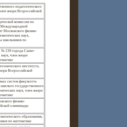
твенного педагогического
 член жюри Всероссийской
ической комиссии по
на Международной
нт Московского физико-
ематических наук,
ы школьников по
 № 239 города Санкт-
 наук, член жюри
тематике
технического института,
 жюри Всероссийской
ных систем факультета
лавского государственного
хнических наук, член жюри
тематике
вского физико-
ийской олимпиады
ематического образования,
иков по математике