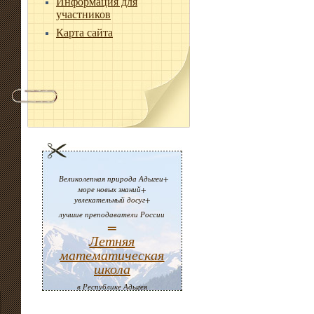
Информация для
участников
Карта сайта
Великолепная природа Адыгеи+
море новых знаний+
увлекательный досуг+
лучшие преподаватели России
=
Летняя
математическая
школа
в Республике Адыгея