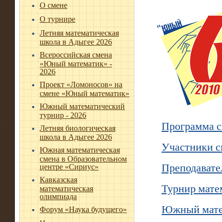
О смене
О турнире
Летняя математическая
школа в Адыгее 2026
Всероссийская смена
«Юный математик» -
2026
Проект «Ломоносов» на
смене «Юный математик»
Южный математический
турнир - 2026
Программа 
Летняя биологическая
школа в Адыгее 2026
Участники 
Южная математическая
смена в Образовательном
Преподавате
центре «Сириус»
Кавказская
Турнир мате
математическая
олимпиада
Южный матем
Форум «Наука будущего»