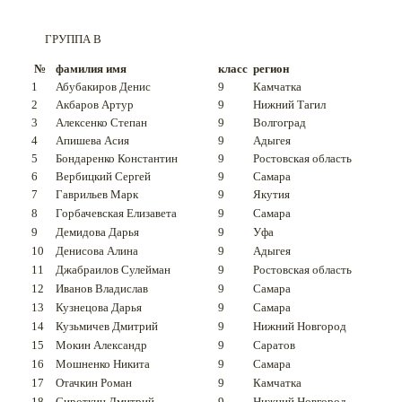
ГРУППА B
№
фамилия имя
класс
регион
1
Абубакиров Денис
9
Камчатка
2
Акбаров Артур
9
Нижний Тагил
3
Алексенко Степан
9
Волгоград
4
Апишева Асия
9
Адыгея
5
Бондаренко Константин
9
Ростовская область
6
Вербицкий Сергей
9
Самара
7
Гаврильев Марк
9
Якутия
8
Горбачевская Елизавета
9
Самара
9
Демидова Дарья
9
Уфа
10
Денисова Алина
9
Адыгея
11
Джабраилов Сулейман
9
Ростовская область
12
Иванов Владислав
9
Самара
13
Кузнецова Дарья
9
Самара
14
Кузьмичев Дмитрий
9
Нижний Новгород
15
Мокин Александр
9
Саратов
16
Мошненко Никита
9
Самара
17
Отачкин Роман
9
Камчатка
18
Сироткин Дмитрий
9
Нижний Новгород