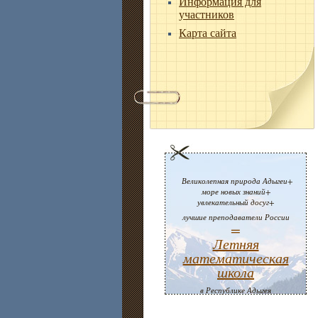
Информация для
участников
Карта сайта
Великолепная природа Адыгеи+
море новых знаний+
увлекательный досуг+
лучшие преподаватели России
=
Летняя
математическая
школа
в Республике Адыгея