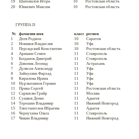
19
Шаповалов Игорь
10
Ростовская область
20
Юнкевич Максим
10
Ростовская область
ГРУППА D
№
фамилия имя
класс
регион
1
Деев Родион
10
Саратов
2
Новиков Владислав
10
Уфа
3
Персидский Константин
10
Ростовская область
4
Аришин Семен
11
Ставрополь
5
Богданов Дмитрий
11
Ставрополь
6
Дзвоник Леонид
11
Астрахань
7
Дулясов Александр
11
Уфа
8
Зайнуллин Фархад
11
Уфа
9
Кирилова Ирина
11
Уфа
10
Нурлыгаянов Герман
11
Уфа
11
Прика Сергей
11
Ростовская область
12
Саркисян Грайр
11
Москва
13
Сушков Денис
11
Адыгея
14
Терешин Владимир
11
Нижний Новгород
15
Тлюстангелов Ибрагим
11
Адыгея
16
Чернухина Ольга
11
Ставрополь
17
Чикин Владимир
11
Нижний Новгород