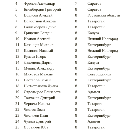
4
Фролов Александр
7
Саратов
5
Балыбердин Григорий
8
Саратов
6
Водясов Алексей
8
Ростовская область
7
Волостнов Алексей
8
Татарстан
8
Галиакберов Денис
8
Татарстан
9
Гриценко Богдан
8
Калуга
10
Иванов Алексей
8
Нижний Новгород
11
Казанцев Михаил
8
Екатеринбург
12
Калинин Николай
8
Нижний Новгород
13
Кулаев Игорь
8
Екатеринбург
14
Лащенова Дарья
8
Калуга
15
Мешик Александр
8
Екатеринбург
16
Михотов Максим
8
Северодвинск
17
Нестеров Роман
8
Екатеринбург
18
Нигметзянова Диана
8
Татарстан
19
Стрельцова Елизавета
8
Адыгея
20
Толмачев Дмитрий
8
Екатеринбург
21
Чернега Никита
8
Татарстан
22
Чистов Иван
8
Татарстан
23
Чистяков Иван
8
Екатеринбург
24
Чулков Дмитрий
8
Адыгея
25
Яровиков Юра
8
Татарстан