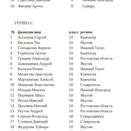
19
Фионин Артем
9
Самара
ГРУППА C
№
фамилия имя
класс
регион
1
Астапчик Сергей
10
Камчатка
2
Васильев Тит
10
Якутия
3
Гончаренко Кирилл
10
Нижний Тагил
4
Горбатюк Артем
10
Камчатка
5
Гришин Александр
10
Ростовская область
6
Заморщиков Андрей
10
Якутия
7
Кизилов Роман
10
Нижний Тагил
8
Малахова Анастасия
10
Камчатка
9
Мартыненко Алексей
10
Камчатка
10
Мищенко Константин
10
Ставрополь
11
Млодик Михаил
10
Нижний Новгород
12
Пермяков Айаал
10
Якутия
13
Попов Николай
10
Якутия
14
Прошков Евгений
10
Ростовская область
15
Реутов Андрей
10
Ростовская область
16
Сергеев Всеволод
10
Северодвинск
17
Стоянов Дмитрий
10
Ставрополь
18
Федорова Туйаара
10
Якутия