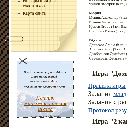
Информация для
Чулков Дмитрий (8 кл.,
участников
Карта сайта
Мафия
Мешик Александр (8 кл.
Иванов Алексей (8 кл., 
Кулаев Игорь (8 кл., Ек
Нестеров Роман (8 кл.,
РАдуга
Денисова Алина (9 кл., 
Апишева Асия (9 кл., А
Джабраилов Сулейман (9 
Стрельцова Елизавета (8
Игра "Дом
Великолепная природа Адыгеи+
море новых знаний+
увлекательный досуг+
Правила игры
лучшие преподаватели России
=
млад
Задания
Летняя
Задания с р
математическая
школа
Протокол резу
в Республике Адыгея
Игра "2 к