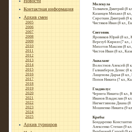
Новости
Молекула
Контактная информация
Толмачев Дмитрий (8 кл
Казанцев Михаил (8 кл.
Архив смен
Сироткин Дмитрий (9 кл
2005
Чистяков Иван (8 кл., Е
2006
2007
Снеговик
2008
Яровиков Юрий (8 кл., К
2009
Верезуб Кирилл (7 кл.,
2010
Михотов Максим (8 кл.
2011
Чистов Иван (8 кл., Каз
2012
2013
Акваланг
2014
Волостнов Алексей (8 кл
2015
Галиакберов Денис (8 кл
2016
Лащенова Дарья (8 кл.,
2017
Попов Никита (7 кл., Ка
2018
2019
Гладиолус
2020
Чернега Никита (8 кл., К
2021
Иванов Владислав (9 кл
2022
Нигметзянова Диана (8 к
2023
Мошненко Никита (9 кл
2024
2025
Крабы
Бондаренко Константин (9
Архив турниров
Алексенко Степан (9 кл.
Вербицкий Сергей (9 кл