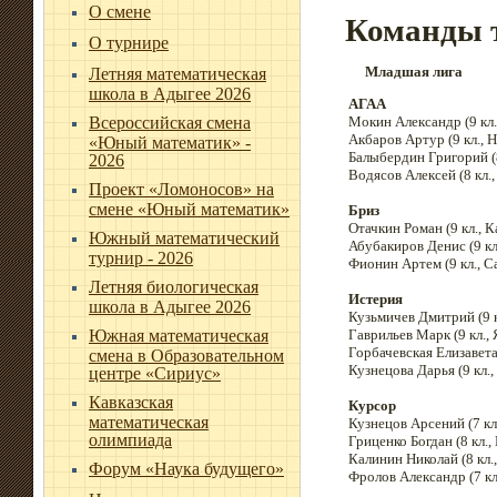
О смене
Команды 
О турнире
Младшая лига
Летняя математическая
школа в Адыгее 2026
АГАА
Всероссийская смена
Мокин Александр (9 кл.
Акбаров Артур (9 кл., 
«Юный математик» -
Балыбердин Григорий (8
2026
Водясов Алексей (8 кл., 
Проект «Ломоносов» на
смене «Юный математик»
Бриз
Отачкин Роман (9 кл., К
Южный математический
Абубакиров Денис (9 кл
турнир - 2026
Фионин Артем (9 кл., С
Летняя биологическая
Истерия
школа в Адыгее 2026
Кузьмичев Дмитрий (9 к
Южная математическая
Гаврильев Марк (9 кл.,
Горбачевская Елизавета 
смена в Образовательном
Кузнецова Дарья (9 кл.,
центре «Сириус»
Кавказская
Курсор
математическая
Кузнецов Арсений (7 кл.
олимпиада
Гриценко Богдан (8 кл.,
Калинин Николай (8 кл.
Форум «Наука будущего»
Фролов Александр (7 кл