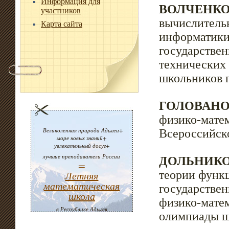
Информация для
ВОЛЧЕНКОВ
участников
вычислитель
Карта сайта
информатики
государствен
технических
школьников п
ГОЛОВАНОВ
физико-мате
Великолепная природа Адыгеи+
Всероссийск
море новых знаний+
увлекательный досуг+
лучшие преподаватели России
ДОЛЬНИКОВ
=
теории функ
Летняя
математическая
государствен
школа
физико-мате
в Республике Адыгея
олимпиады ш