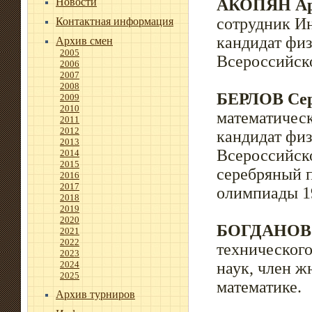
Новости
АКОПЯН Ар
сотрудник И
Контактная информация
кандидат фи
Архив смен
2005
Всероссийск
2006
2007
2008
БЕРЛОВ Сер
2009
2010
математическ
2011
2012
кандидат фи
2013
Всероссийск
2014
2015
серебряный 
2016
2017
олимпиады 19
2018
2019
2020
БОГДАНОВ 
2021
2022
технического
2023
2024
наук, член 
2025
математике.
Архив турниров