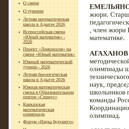
О смене
ЕМЕЛЬЯНОВ
О турнире
жюри. Старш
Летняя математическая
педагогическ
школа в Адыгее 2026
, член жюри
Всероссийская смена
математике.
«Юный математик» -
2026
Проект «Ломоносов» на
АГАХАНОВ 
смене «Юный математик»
методическо
Южный математический
турнир - 2026
олимпиады ш
Летняя биологическая
технического
школа в Адыгее 2026
наук, предс
Южная математическая
школьников п
смена в Образовательном
центре «Сириус»
команды Росс
Кавказская
Координацио
математическая
олимпиада
олимпиад.
Форум «Наука будущего»