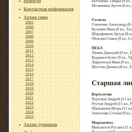
Новости
Батталова Тамара (9 кл.,
Мельников Артем (8 кл.,
Контактная информация
Архив смен
Сосиска
2005
Спиченко Александр (8 к
2006
Кузьмин Иван (8 кл., Та
2007
Шарифзянов Артур (8 кл
2008
Облезин Семен (9 кл., С
2009
2010
НЕБА
2011
Лимин Дмитрий (9 кл., Н
2012
Кудакаев Булат (9 кл., У
2013
Лаврентьев Иван (9 кл.,
2014
Шостин Даниил (8 кл., 
2015
2016
2017
Старшая ли
2018
2019
2020
Вертолетик
2021
Нурумов Андрей (11 кл.
2022
Реутов Андрей (11 кл., Р
2023
Шаповалов Игорь (11 кл.,
2024
Алексенко Степан (9 кл.
2025
Мороженоес
Архив турниров
Ишкуватов Руслан (11 кл
Персидский Константин (