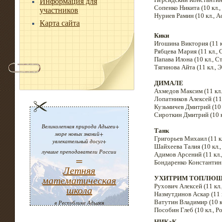
Информация для
Сопенко Никита (10 кл.,
участников
Нуриев Рамин (10 кл., 
Карта сайта
Кики
Игошина Виктория (11 кл
Рябцева Мария (11 кл.,
Папава Илона (10 кл., С
Тягинова Айта (11 кл., 
ДИМАЛЕ
Ахмедов Максим (11 кл.
Лопатников Алексей (11
Кузьмичев Дмитрий (10 
Сироткин Дмитрий (10 к
Великолепная природа Адыгеи+
Танк
море новых знаний+
Григорьев Михаил (11 кл
увлекательный досуг+
Шайхеева Талия (10 кл.,
лучшие преподаватели России
Адимов Арсений (11 кл., 
=
Бондаренко Константин (
Летняя
математическая
УХИТРИМ ТОПЛЮ
Рухович Алексей (11 кл.
школа
Назмутдинов Аскар (11 
Ватутин Владимир (10 кл.
в Республике Адыгея
Пособин Глеб (10 кл., Ро
НИКаК