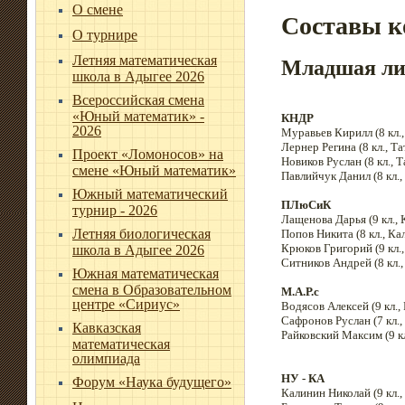
О смене
Составы к
О турнире
Летняя математическая
Младшая ли
школа в Адыгее 2026
Всероссийская смена
«Юный математик» -
КНДР
2026
Муравьев Кирилл (8 кл.,
Лернер Регина (8 кл., Т
Проект «Ломоносов» на
Новиков Руслан (8 кл., 
смене «Юный математик»
Павлийчук Данил (8 кл.,
Южный математический
ПЛюСиК
турнир - 2026
Лащенова Дарья (9 кл., 
Летняя биологическая
Попов Никита (8 кл., Ка
Крюков Григорий (9 кл.
школа в Адыгее 2026
Ситников Андрей (8 кл.
Южная математическая
смена в Образовательном
М.А.Р.с
центре «Сириус»
Водясов Алексей (9 кл., 
Сафронов Руслан (7 кл., 
Кавказская
Райковский Максим (9 к
математическая
олимпиада
НУ - КА
Форум «Наука будущего»
Калинин Николай (9 кл.,