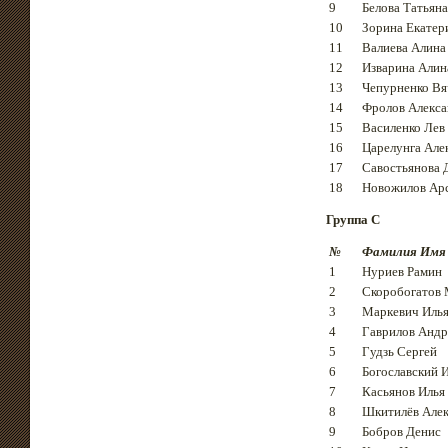
9
Белова Татьяна
10
Зорина Екатер
11
Валиева Алина
12
Изварина Алин
13
Чепурненко Вя
14
Фролов Алекс
15
Василенко Лев
16
Царелунга Але
17
Савостьянова 
18
Новожилов Ар
Группа C
№
Фамилия Имя
1
Нуриев Рамин
2
Скоробогатов
3
Маркевич Иль
4
Гаврилов Андр
5
Гудзь Сергей
6
Богославский 
7
Касьянов Илья
8
Шкитилёв Але
9
Бобров Денис