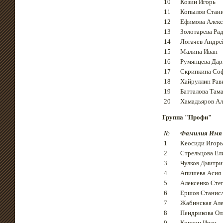
10
Козин Игорь
11
Копылов Стани
12
Ефимова Алекс
13
Золотарева Ра
14
Логачев Андре
15
Малина Иван
16
Румянцева Дар
17
Скрипкина Со
18
Хайруллин Рав
19
Батталова Там
20
Хамадьяров Ал
Группа "Профи"
№
Фамилия Имя
1
Кеосиди Игорь
2
Стрельцова Ел
3
Чулков Дмитри
4
Апишева Асия
5
Алексенко Сте
6
Ершов Станис
7
Жабинская Але
8
Пендрикова Ол
9
Кочкин Иван