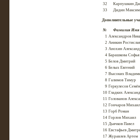
32
Карпушкин Да
33
Дидин Максим
Дополнительные уч
№
Фамилия Имя
1
Александров Ник
2
Аникин Ростисла
3
Анохин Александ
4
Барашкова Софья
5
Белов Дмитрий
6
Белых Евгений
7
Высоких Владим
8
Галимов Тимур
9
Геркулесов Семё
10
Гладких Алексан
11
Голованов Алекс
12
Гончаров Михаи
13
Горб Роман
14
Горлов Михаил
15
Дьячков Павел
16
Евстафьев Дмитр
17
Журавлев Артем