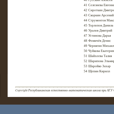
41
Селезнева Евгени
42
Сироткин Дмитр
43
Скоркин Арсений
44
Струментов Мак
45
Торлопов Данила
46
Уралов Дмитрий
47
Устинова Дарья
48
Фомичёв Денис
49
Чернягин Михаил
50
Чуйкова Екатери
51
Шайхеева Талия
52
Шарипова Эльми
53
Шаройко Захар
54
Щепин Кирилл
Copyright Республиканская естественно-математическая школа при АГУ 