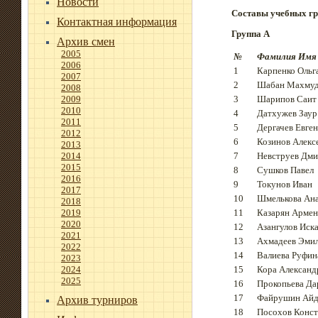
Новости
Составы учебных г
Контактная информация
Группа A
Архив смен
2005
№
Фамилия Имя
2006
1
Карпенко Ольг
2007
2
Шабан Махму
2008
2009
3
Шарипов Саит
2010
4
Датхужев Заур
2011
5
Дергачев Евге
2012
6
Козинов Алекс
2013
2014
7
Невструев Дм
2015
8
Сушков Павел
2016
9
Токунов Иван
2017
10
Шмелькова Ана
2018
2019
11
Казарян Армен
2020
12
Азангулов Иск
2021
13
Ахмадеев Эми
2022
14
Валиева Руфин
2023
2024
15
Кора Александ
2025
16
Прокопьева Да
17
Файрушин Айд
Архив турниров
18
Посохов Конст