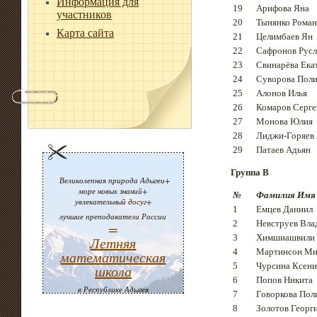
Информация для
19
Арифова Яна
участников
20
Тынянко Роман
Карта сайта
21
Целимбаев Ян
22
Сафронов Русл
23
Свинарёва Ека
24
Суворова Пол
25
Алонов Илья
26
Комаров Серге
27
Монова Юлия
28
Лиджи-Горяев
29
Патаев Адьян
Группа B
Великолепная природа Адыгеи+
море новых знаний+
№
Фамилия Имя
увлекательный досуг+
1
Емцев Даниил
лучшие преподаватели России
2
Невструев Вла
=
3
Химшиашвили 
Летняя
4
Мартинсон Ми
математическая
5
Чурсина Ксени
школа
6
Попов Никита
в Республике Адыгея
7
Говоркова Пол
8
Золотов Георг