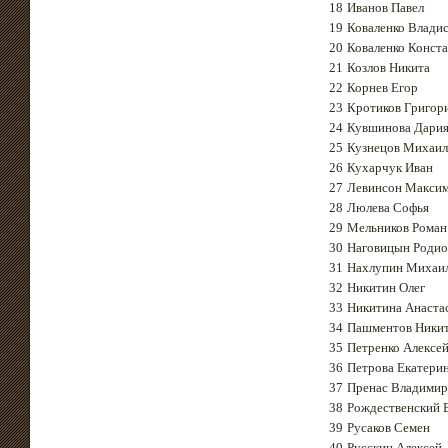
18
Иванов Павел
19
Коваленко Влади
20
Коваленко Конст
21
Козлов Никита
22
Корнев Егор
23
Кротиков Григор
24
Кувшинова Дари
25
Кузнецов Михаил
26
Кухарчук Иван
27
Левинсон Макси
28
Люлева Софья
29
Мельников Роман
30
Наговицын Роди
31
Нахлупин Михаи
32
Никитин Олег
33
Никитина Анаста
34
Пашментов Ники
35
Петренко Алексе
36
Петрова Екатери
37
Пренас Владимир
38
Рождественский 
39
Русаков Семен
40
Русскин Алексей