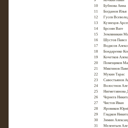
10
Бубнова Анна
11
Богданов Илья
12
Гусев Всеволо
13
Кузнецов Арсе
14
Брсоян Ваге
15
Земляникин М
16
Шустов Павел
17
Водясов Алекс
18
Бондаренко Ко
19
Кочетков Алек
20
Помещиков Ма
21
Мяктинов Пав
22
Мукин Тарас
23
Савостьянов А
24
Волостнов Але
25
Нигметзянова 
26
Чернега Никит
27
Чистов Иван
28
Яровиков Юри
29
Гладков Никит
30
Зимин Алексан
31
Мелентьев Але