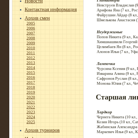
Гладиаторы
Новости
Невструев Владислав (9 
Контактная информация
Арифова Яна (7 кл., Рос
Файрушин Айдар (8 кл.,
Архив смен
Шмелькова Анастасия (7
2005
2006
Неудержимые
2007
Попов Никита (9 кл., Ка
2008
Химшиашвили Георгий (
2009
Целимбаев Ян (8 кл., Ро
2010
Алонов Илья (7 кл., Уфа
2011
2012
2013
Лампочка
2014
Чурсина Ксения (9 кл.,
2015
Изварина Алина (9 кл., 
2016
Сафронов Руслан (8 кл.,
2017
Монова Юлия (7 кл., Ч
2018
2019
Старшая ли
2020
2021
2022
Хардкор
2023
Чернега Никита (10 кл.,
2024
Козин Игорь (10 кл., Са
2025
Жабинская Александра (
Архив турниров
Маркевич Илья (9 кл., 