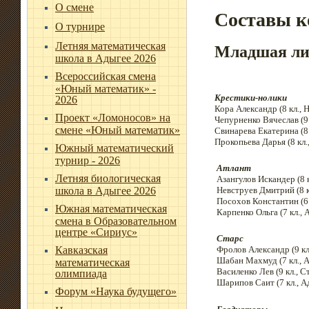
О смене
Составы к
О турнире
Летняя математическая
Младшая ли
школа в Адыгее 2026
Всероссийская смена
«Юный математик» -
Крестики-нолики
2026
Кора Александр (8 кл., 
Проект «Ломоносов» на
Чепурненко Вячеслав (9 
смене «Юный математик»
Свинарева Екатерина (8 
Прокопьева Дарья (8 кл.
Южный математический
турнир - 2026
Атлант
Летняя биологическая
Азангулов Искандер (8 к
Невструев Дмитрий (8 к
школа в Адыгее 2026
Посохов Константин (6 к
Южная математическая
Карпенко Ольга (7 кл., 
смена в Образовательном
центре «Сириус»
Старс
Фролов Александр (9 кл
Кавказская
Шабан Махмуд (7 кл., 
математическая
Василенко Лев (9 кл., С
олимпиада
Шарипов Саит (7 кл., А
Форум «Наука будущего»