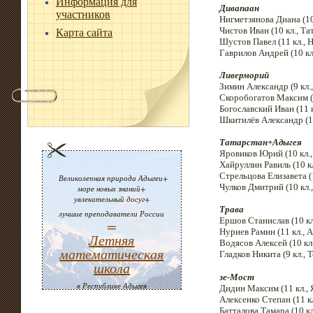
Информация для
Дивапаан
участников
Нигметзянова Диана (10 
Чистов Иван (10 кл., Та
Карта сайта
Шустов Павел (11 кл.,
Гаврилов Андрей (10 кл
Ливерморий
Зимин Александр (9 кл.,
Скоробогатов Максим (1
Богославский Иван (11 к
Шкитилёв Александр (1
Татарстан+Адыгея
Яровиков Юрий (10 кл.,
Хайруллин Равиль (10 кл
Стрельцова Елизавета (1
Великолепная природа Адыгеи+
Чулков Дмитрий (10 кл.
море новых знаний+
увлекательный досуг+
Трава
лучшие преподаватели России
Ершов Станислав (10 кл
=
Нуриев Рамин (11 кл., 
Летняя
Водясов Алексей (10 кл.
математическая
Гладков Никита (9 кл., 
школа
зе-Мост
в Республике Адыгея
Дидин Максим (11 кл., 
Алексенко Степан (11 кл
Батталова Тамара (10 кл