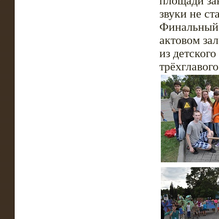
площади за
звуки не ст
Финальный 
актовом за
из детского
трёхглавог