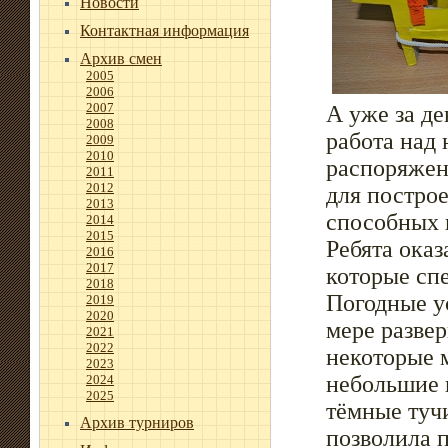
Новости
Контактная информация
Архив смен
2005
2006
2007
А уже за де
2008
работа над
2009
2010
распоряжен
2011
2012
для постро
2013
способных 
2014
2015
Ребята ока
2016
2017
которые сп
2018
Погодные у
2019
2020
мере разве
2021
2022
некоторые 
2023
небольшие 
2024
2025
тёмные тучи
Архив турниров
позволила п