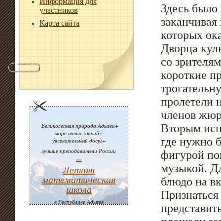
Информация для
Здесь было 
участников
заканчивая 
Карта сайта
которых ока
Дворца кул
со зрителя
короткие пр
трогательну
пролетели 
членов жюр
Великолепная природа Адыгеи+
Вторым исп
море новых знаний+
где нужно 
увлекательный досуг+
лучшие преподаватели России
фигурой по
=
музыкой. Дл
Летняя
математическая
блюдо на вк
школа
Признаться 
в Республике Адыгея
представит