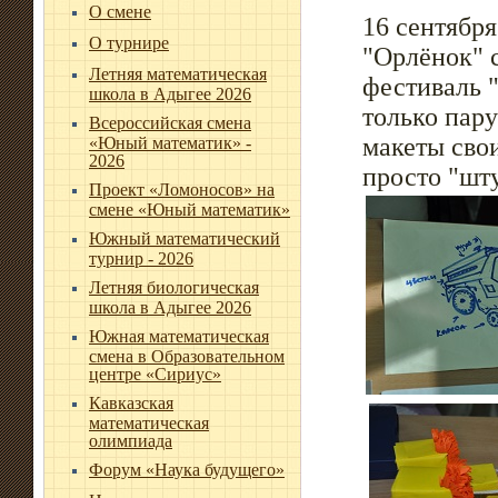
О смене
16 сентябр
О турнире
"Орлёнок" с
Летняя математическая
фестиваль 
школа в Адыгее 2026
только пару
Всероссийская смена
макеты сво
«Юный математик» -
2026
просто "шту
Проект «Ломоносов» на
смене «Юный математик»
Южный математический
турнир - 2026
Летняя биологическая
школа в Адыгее 2026
Южная математическая
смена в Образовательном
центре «Сириус»
Кавказская
математическая
олимпиада
Форум «Наука будущего»