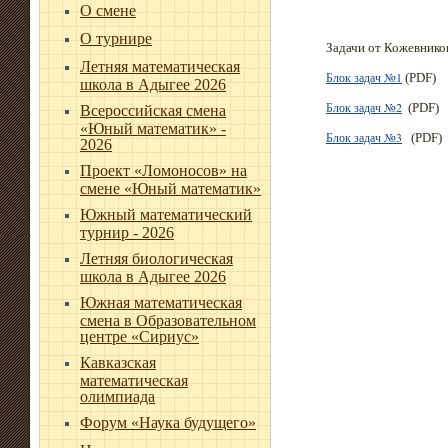
О смене
О турнире
Задачи от Кожевнико
Летняя математическая
Блок задач №1
(PDF)
школа в Адыгее 2026
Блок задач №2
(PDF)
Всероссийская смена
«Юный математик» -
Блок задач №3
(PDF)
2026
Проект «Ломоносов» на
смене «Юный математик»
Южный математический
турнир - 2026
Летняя биологическая
школа в Адыгее 2026
Южная математическая
смена в Образовательном
центре «Сириус»
Кавказская
математическая
олимпиада
Форум «Наука будущего»