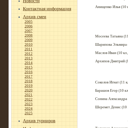
Новости
Анищенко Илья (10 к
Контактная информация
Архив смен
2005
2006
2007
2008
Мосеева Татьяна (11
2009
2010
Шарипова Эльмира (
2011
Маслов Иван (10 кл.
2012
2013
Архипов Дмитрий (10
2014
2015
2016
2017
2018
Соколов Игнат (11 кл
2019
2020
Барашов Егор (10 кл
2021
Сонина Александра (
2022
2023
Шеремет Денис (10 к
2024
2025
Архив турниров