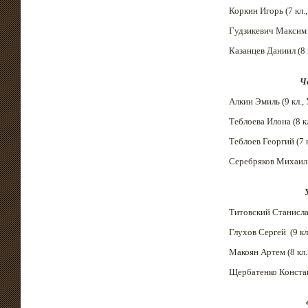
Коркин Игорь (7 кл.
Гудзикевич Максим (
Казанцев Даниил (8 
Ч
Алкин Эмиль (9 кл.,
Теблоева Илона (8 кл
Теблоев Георгий (7 
Серебряков Михаил (
Титовский Станислав
Глухов Сергей
(9 к
Макоян Артем (8 кл.
Щербатенко Констан