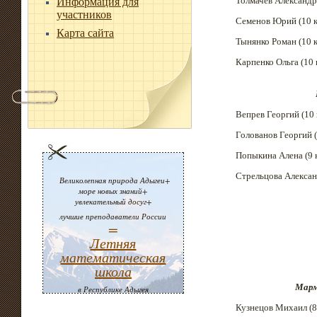
Толмачев Александр (
Информация для
участников
Семенов Юрий (10 к
Карта сайта
Тынянко Роман (10 к
Карпенко Ольга (10 
Вепрев Георгий (10 
Голованов Георгий (
Попыкина Алена (9 к
Стрельцова Александ
Великолепная природа Адыгеи+
море новых знаний+
увлекательный досуг+
лучшие преподаватели России
=
Летняя
математическая
школа
Марм
в Республике Адыгея
Кузнецов Михаил (8 