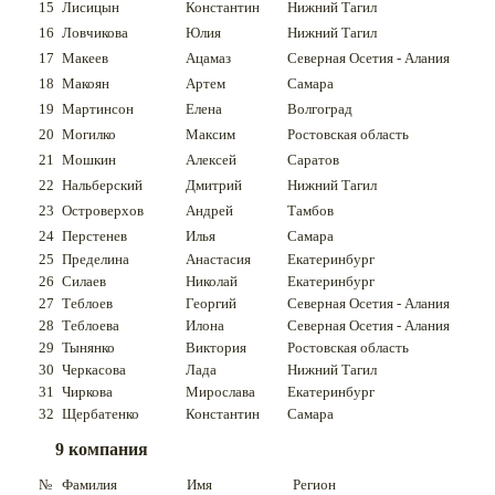
15
Лисицын
Константин
Нижний Тагил
16
Ловчикова
Юлия
Нижний Тагил
17
Макеев
Ацамаз
Северная Осетия - Алания
18
Макоян
Артем
Самара
19
Мартинсон
Елена
Волгоград
20
Могилко
Максим
Ростовская область
21
Мошкин
Алексей
Саратов
22
Нальберский
Дмитрий
Нижний Тагил
23
Островерхов
Андрей
Тамбов
24
Перстенев
Илья
Самара
25
Пределина
Анастасия
Екатеринбург
26
Силаев
Николай
Екатеринбург
27
Теблоев
Георгий
Северная Осетия - Алания
28
Теблоева
Илона
Северная Осетия - Алания
29
Тынянко
Виктория
Ростовская область
30
Черкасова
Лада
Нижний Тагил
31
Чиркова
Мирослава
Екатеринбург
32
Щербатенко
Константин
Самара
9 компания
№
Фамилия
Имя
Регион