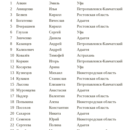
1
Алкин
Эмиль
Уфа
2
Анищенко
Илья
Петропавловск-Камчатский
3
Беляев
Кирилл
Ростовская область
4
Богатенко
Вячеслав
Адыгея
5
Вчерашнев
Кирилл
Ростовская область
6
Глухов
Сергей
Уфа
7
Зинченко
Данила
Адыгея
8
Казанцев
Андрей
Петропавловск-Камчатский
9
Калихевич
Андрей
Адыгея
10
Ковалёв
Тимофей
Астрахань
11
Коркин
Игорь
Петропавловск-Камчатский
12
Косарева
Арина
Уфа
13
Кузнецов
Михаил
Нижегородская область
14
Кулаков
Станислав
Ростовская область
15
Лысова
Елизавета
Петропавловск-Камчатский
16
Муромцева
Анастасия
Адыгея
17
Надлер
Валентин
Ростовская область
18
Попыкина
Алена
Нижегородская область
19
Посохов
Константин
Ростовская область
20
Сахаров
Никита
Адыгея
21
Семенов
Юрий
Нижегородская область
22
Сергеева
Полина
Адыгея