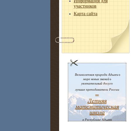
Информация для
участников
Карта сайта
Великолепная природа Адыгеи+
море новых знаний+
увлекательный досуг+
лучшие преподаватели России
=
Летняя
математическая
школа
в Республике Адыгея