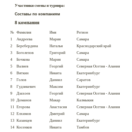
Участники смены и турнира:
Составы по компаниям
8 компания
№
Фамилия
Имя
Регион
1
Андреева
Мария
Самара
2
Беребердина
Наталья
Краснодарский край
3
Боголепов
Григорий
Самара
4
Бочкова
Мария
Самара
5
Валиев
Георгий
Северная Осетия - Алания
6
Вяткин
Никита
Екатеринбург
7
Голов
Даниил
Саратов
8
Гудзикевич
Максим
Екатеринбург
9
Дзахоев
Георгий
Северная Осетия - Алания
10
Доманов
Макар
Калмыкия
11
Егорова
Анастасия
Северная Осетия - Алания
12
Елхимов
Дмитрий
Самара
13
Казанцев
Даниил
Екатеринбург
14
Косенков
Никита
Тамбов