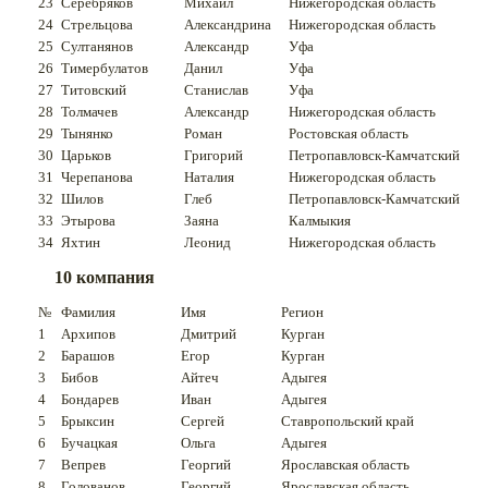
23
Серебряков
Михаил
Нижегородская область
24
Стрельцова
Александрина
Нижегородская область
25
Султанянов
Александр
Уфа
26
Тимербулатов
Данил
Уфа
27
Титовский
Станислав
Уфа
28
Толмачев
Александр
Нижегородская область
29
Тынянко
Роман
Ростовская область
30
Царьков
Григорий
Петропавловск-Камчатский
31
Черепанова
Наталия
Нижегородская область
32
Шилов
Глеб
Петропавловск-Камчатский
33
Этырова
Заяна
Калмыкия
34
Яхтин
Леонид
Нижегородская область
10 компания
№
Фамилия
Имя
Регион
1
Архипов
Дмитрий
Курган
2
Барашов
Егор
Курган
3
Бибов
Айтеч
Адыгея
4
Бондарев
Иван
Адыгея
5
Брыксин
Сергей
Ставропольский край
6
Бучацкая
Ольга
Адыгея
7
Вепрев
Георгий
Ярославская область
8
Голованов
Георгий
Ярославская область