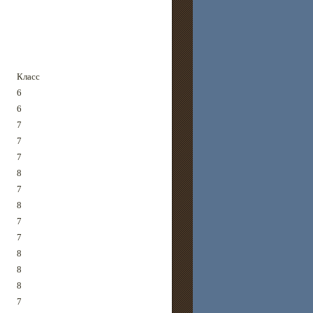
Класс
6
6
7
7
7
8
7
8
7
7
8
8
8
7