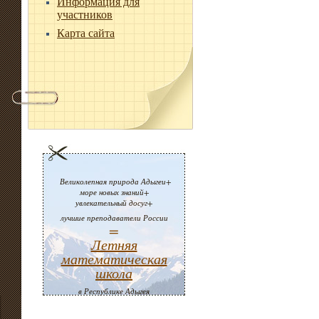
Информация для
участников
Карта сайта
Великолепная природа Адыгеи+
море новых знаний+
увлекательный досуг+
лучшие преподаватели России
=
Летняя
математическая
школа
в Республике Адыгея