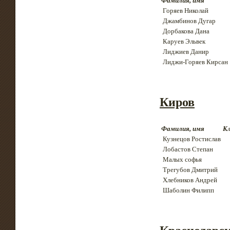
Фамилия, имя
Горяев Николай
Джамбинов Дугар
Дорбакова Дана
Каруев Эльвек
Лиджиев Данир
Лиджи-Горяев Кирсан
Киров
Фамилия, имя
Кл
Кузнецов Ростислав
Лобастов Степан
Малых софья
Трегубов Дмитрий
Хлебников Андрей
Шаболин Филипп