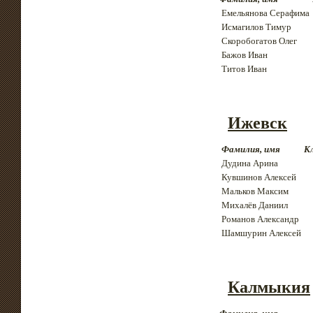
Емельянова Серафима
Исмагилов Тимур
Скоробогатов Олег
Бажов Иван
Титов Иван
Ижевск
Фамилия, имя
К
Дудина Арина
Кувшинов Алексей
Мальков Максим
Михалёв Даниил
Романов Александр
Шамшурин Алексей
Калмыкия