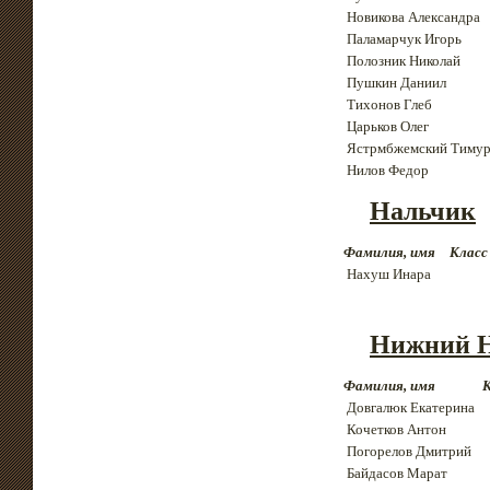
Новикова Александра
Паламарчук Игорь
Полозник Николай
Пушкин Даниил
Тихонов Глеб
Царьков Олег
Ястрмбжемский Тиму
Нилов Федор
Нальчик
Фамилия, имя
Класс
Нахуш Инара
Нижний Н
Фамилия, имя
К
Довгалюк Екатерина
Кочетков Антон
Погорелов Дмитрий
Байдасов Марат