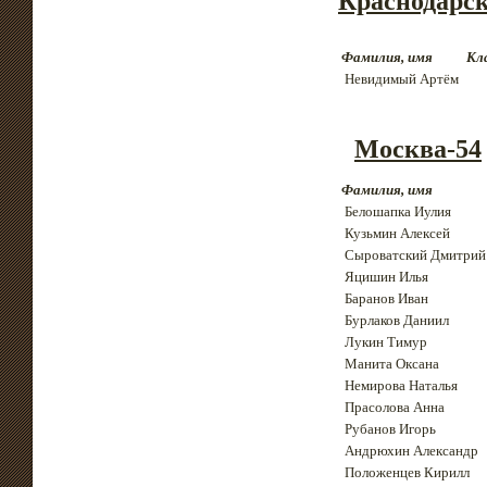
Краснодарс
Фамилия, имя
Кл
Невидимый Артём
Москва-54
Фамилия, имя
Белошапка Иулия
Кузьмин Алексей
Сыроватский Дмитрий
Яцишин Илья
Баранов Иван
Бурлаков Даниил
Лукин Тимур
Манита Оксана
Немирова Наталья
Прасолова Анна
Рубанов Игорь
Андрюхин Александр
Положенцев Кирилл