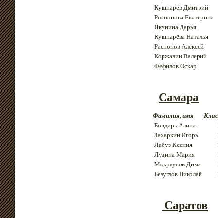
Кушнарёв Дмитрий
Роспопова Екатерина
Якунина Дарья
Кушнарёва Наталья
Распопов Алексей
Коржавин Валерий
Фефилов Оскар
Самара
Фамилия, имя
Клас
Бондарь Алина
Захаркин Игорь
Лабуз Ксения
Лудина Мария
Мокраусов Дима
Безуглов Николай
Саратов