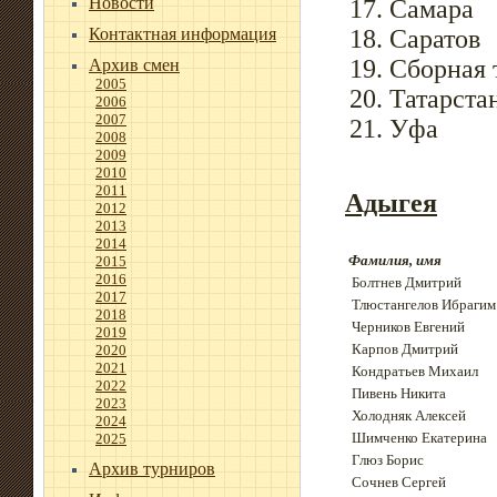
Новости
Самара
Контактная информация
Саратов
Сборная 
Архив смен
2005
Татарста
2006
2007
Уфа
2008
2009
2010
2011
Адыгея
2012
2013
2014
Фамилия, имя
2015
2016
Болтнев Дмитрий
2017
Тлюстангелов Ибрагим
2018
Черников Евгений
2019
Карпов Дмитрий
2020
2021
Кондратьев Михаил
2022
Пивень Никита
2023
Холодняк Алексей
2024
Шимченко Екатерина
2025
Глюз Борис
Архив турниров
Сочнев Сергей