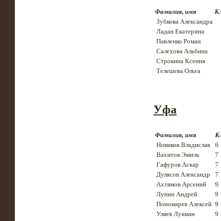
Фамилия, имя
К
Зубкова Александра
Ладан Екатерина
Павленко Роман
Салехова Альбина
Строкина Ксения
Телешева Ольга
Уфа
Фамилия, имя
К
Новиков Владислав
6
Вахитов Эмиль
7
Гафуров Аскар
7
Дулясов Александр
7
Ахтямов Арсений
9
Лунин Андрей
9
Пономарев Алексей
9
Уляев Лукман
9