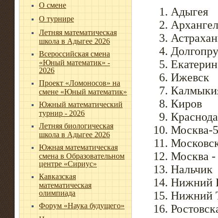
О смене
Адыгея
О турнире
Архангел
Летняя математическая
Астрахан
школа в Адыгее 2026
Долгопр
Всероссийская смена
Екатерин
«Юный математик» -
2026
Ижевск
Проект «Ломоносов» на
Калмыки
смене «Юный математик»
Киров
Южный математический
турнир - 2026
Краснода
Летняя биологическая
Москва-
школа в Адыгее 2026
Московск
Южная математическая
Москва -
смена в Образовательном
центре «Сириус»
Нальчик
Кавказская
Нижний 
математическая
олимпиада
Нижний 
Форум «Наука будущего»
Ростовск