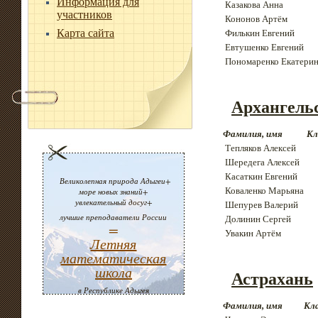
Информация для
Казакова Анна
участников
Кононов Артём
Карта сайта
Филькин Евгений
Евтушенко Евгений
Пономаренко Екатери
Архангельс
Фамилия, имя
Кл
Тепляков Алексей
Шередега Алексей
Касаткин Евгений
Великолепная природа Адыгеи+
Коваленко Марьяна
море новых знаний+
увлекательный досуг+
Шепурев Валерий
лучшие преподаватели России
Долинин Сергей
=
Увакин Артём
Летняя
математическая
школа
Астрахань
в Республике Адыгея
Фамилия, имя
Кл