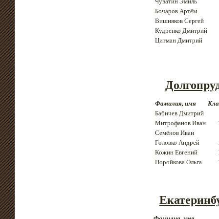
Чуватин Эмиль
Бочаров Артём
Вишняков Сергей
Кудренко Дмитрий
Цитман Дмитрий
Долгопру
Фамилия, имя
Кла
Бабичев Дмитрий
Митрофанов Иван
Семёнов Иван
Головко Андрей
Кожин Евгений
Поройкова Ольга
Екатеринб
Фамилия, имя