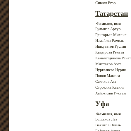
Сивков Егор
Татарстан
Фамилия, имя
Булгаков Артур
Григорьев Михаил
Измайлов Рамиль
Ишкуватов Руслан
Кадырова Рената
Камалетдинова Ренат
Мифтахов Азат
Нургалиева Нурия
Попов Максим
Салихов Аяз
Строкина Ксения
Хайруллин Рустем
Уфа
Фамилия, имя
Богданов Лев
Вахитов Эмиль
Гафуров Аскар