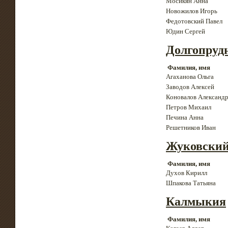
Мосикян Анна
Новожилов Игорь
Федотовский Павел
Юдин Сергей
Долгопруд
Фамилия, имя
Агаханова Ольга
Заводов Алексей
Коновалов Александ
Петров Михаил
Печина Анна
Решетников Иван
Жуковски
Фамилия, имя
Духов Кирилл
Шпакова Татьяна
Калмыкия
Фамилия, имя