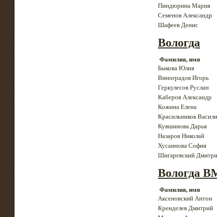
Пиндюрина Мария
Семенов Александр
Шафеев Денис
Вологда
Фамилия, имя
Быкова Юлия
Виноградов Игорь
Геркулесов Руслан
Каберов Александр
Кожина Елена
Красильников Васил
Кувшинова Дарья
Назаров Николай
Хусаинова София
Шигаревский Дмитр
Вологда 
Фамилия, имя
Аксеновский Антон
Кренделев Дмитрий