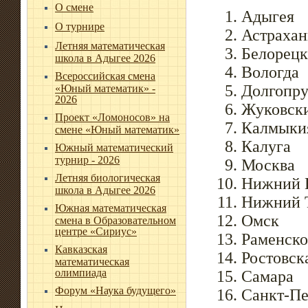
О смене
Адыгея
О турнире
Астрахан
Летняя математическая
Белорецк
школа в Адыгее 2026
Вологда
Всероссийская смена
Долгопр
«Юный математик» -
2026
Жуковск
Проект «Ломоносов» на
Калмыки
смене «Юный математик»
Калуга
Южный математический
турнир - 2026
Москва
Летняя биологическая
Нижний 
школа в Адыгее 2026
Нижний 
Южная математическая
Омск
смена в Образовательном
центре «Сириус»
Раменско
Кавказская
Ростовск
математическая
олимпиада
Самара
Форум «Наука будущего»
Санкт-Пе