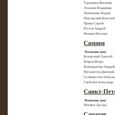
Горьковец Василий
Лоханов Владимир
Любаненко Вадим
Персидский Констан
Прика Сергей
Реутов Андрей
Фокина Наталья
Самара
Фамилия, имя
Безгласный Алексей
Бояров Игорь
Комендантян Андрей
Мухаметов Дмитрий
Селиверстов Алекса
Скобелев Александр
Санкт-Пет
Фамилия, имя
Невляев Арслан
Саратов