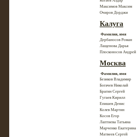
Когаев Алдар
Максимов Максим
Очиров Дорджи
Калуга
Фамилия, имя
Дербаносов Роман
Лащенова Дарья
Плосконосов Андрей
Москва
Фамилия, имя
Безиков Владимир
Богачев Николай
Брагин Сергей
Гугаев Кирилл
Епишев Денис
Колев Мартин
Косов Егор
Лаптиева Татьяна
Марченко Екатерина
Матвеев Сергей