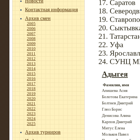
Новости
Саратов
Контактная информация
Северодв
Ставропо
Архив смен
2005
Сыктывк
2006
2007
Татарста
2008
Уфа
2009
2010
Ярославл
2011
2012
СУНЦ М
2013
2014
Адыгея
2015
2016
2017
Фамилия, имя
2018
Апишева Асия
2019
Болотова Екатерина
2020
Болтнев Дмитрий
2021
2022
Глюз Борис
2023
Денисова Алина
2024
Карпов Дмитрий
2025
Митус Елена
Архив турниров
Мольков Павел