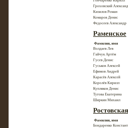
Гончаренко Кирилл
Гроховский Алексан
Кизилов Роман
Комаров Денис
Федосеев Александр
Раменское
Фамилия, имя
Волдаев Лев
Гайчук Артём
Гусев Денис
Гуськов Алексей
Ефимов Андрей
Карасёв Алексей
Королёв Кирилл
Купляков Денис
Тугова Екатерина
Ширкин Михаил
Ростовская
Фамилия, имя
Бондаренко Констан