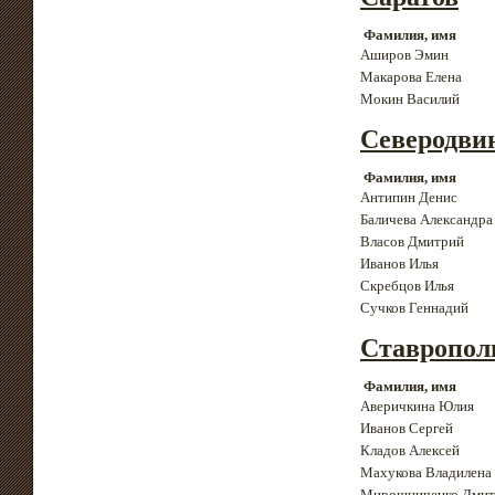
Фамилия, имя
Аширов Эмин
Макарова Елена
Мокин Василий
Северодви
Фамилия, имя
Антипин Денис
Баличева Александра
Власов Дмитрий
Иванов Илья
Скребцов Илья
Сучков Геннадий
Ставропол
Фамилия, имя
Аверичкина Юлия
Иванов Сергей
Кладов Алексей
Махукова Владилена
Мирошниченко Дмит