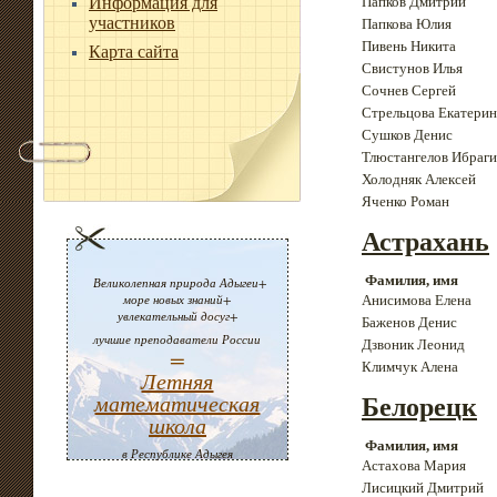
Информация для
Папков Дмитрий
участников
Папкова Юлия
Пивень Никита
Карта сайта
Свистунов Илья
Сочнев Сергей
Стрельцова Екатерин
Сушков Денис
Тлюстангелов Ибраг
Холодняк Алексей
Яченко Роман
Астрахань
Фамилия, имя
Великолепная природа Адыгеи+
море новых знаний+
Анисимова Елена
увлекательный досуг+
Баженов Денис
лучшие преподаватели России
Дзвоник Леонид
=
Климчук Алена
Летняя
математическая
Белорецк
школа
Фамилия, имя
в Республике Адыгея
Астахова Мария
Лисицкий Дмитрий