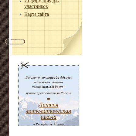
Информация для
участников
Карта сайта
Великолепная природа Адыгеи+
море новых знаний+
увлекательный досуг+
лучшие преподаватели России
=
Летняя
математическая
школа
в Республике Адыгея