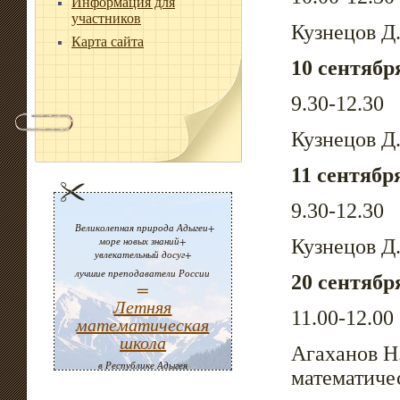
Информация для
участников
Кузнецов Д
Карта сайта
10 сентябр
9.30-12.30
Кузнецов Д
11 сентябр
9.30-12.30
Великолепная природа Адыгеи+
море новых знаний+
Кузнецов Д
увлекательный досуг+
лучшие преподаватели России
20 сентябр
=
Летняя
11.00-12.00
математическая
школа
Агаханов Н
в Республике Адыгея
математиче