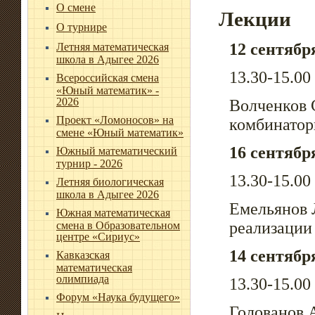
О смене
Лекции
О турнире
12 сентябр
Летняя математическая
школа в Адыгее 2026
13.30-15.00
Всероссийская смена
«Юный математик» -
2026
Волченков 
Проект «Ломоносов» на
комбинатор
смене «Юный математик»
16 сентябр
Южный математический
турнир - 2026
13.30-15.00
Летняя биологическая
школа в Адыгее 2026
Емельянов 
Южная математическая
реализации
смена в Образовательном
центре «Сириус»
14 сентябр
Кавказская
математическая
олимпиада
13.30-15.00
Форум «Наука будущего»
Голованов 