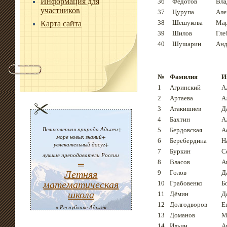
Информация для
36
Федотов
Вла
участников
37
Цурупа
Але
38
Шешукова
Ма
Карта сайта
39
Шилов
Гле
40
Шушарин
Анд
№
Фамилия
И
1
Агринский
А
2
Артаева
А
3
Атакишиев
Д
4
Бахтин
А
Великолепная природа Адыгеи+
5
Бердовская
А
море новых знаний+
6
Беребердина
Н
увлекательный досуг+
7
Буркин
С
лучшие преподаватели России
=
8
Власов
А
Летняя
9
Голов
Д
математическая
10
Грабовенко
Б
школа
11
Дёмин
Д
12
Долгодворов
Е
в Республике Адыгея
13
Доманов
М
14
Ильин
А