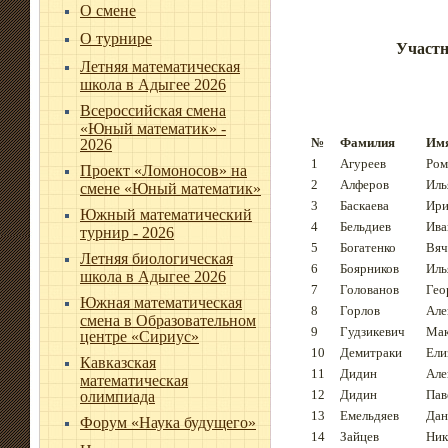
О смене
О турнире
Участн
Летняя математическая
школа в Адыгее 2026
Всероссийская смена
«Юный математик» -
№
Фамилия
Им
2026
1
Агуреев
Ром
Проект «Ломоносов» на
2
Алферов
Иль
смене «Юный математик»
3
Баскаева
Ири
Южный математический
4
Бельдиев
Ива
турнир - 2026
5
Богатенко
Вяч
Летняя биологическая
6
Боярников
Иль
школа в Адыгее 2026
7
Голованов
Гео
Южная математическая
8
Горлов
Але
смена в Образовательном
9
Гудзикевич
Ма
центре «Сириус»
10
Демитраки
Ели
Кавказская
11
Дидин
Але
математическая
12
Дидин
Пав
олимпиада
13
Емельдяев
Дан
Форум «Наука будущего»
14
Зайцев
Ник