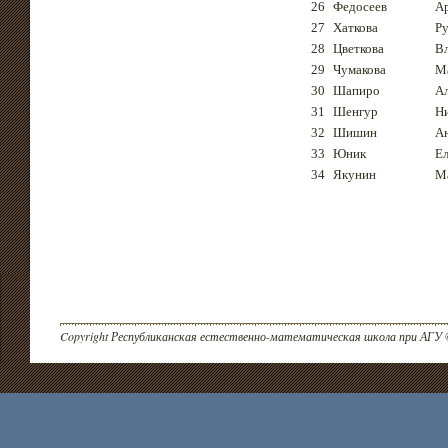
26
Федосеев
А
27
Хаткова
Ру
28
Цветкова
Вл
29
Чумакова
М
30
Шапиро
А
31
Шенгур
Н
32
Шишин
А
33
Юник
Ел
34
Якунин
М
Copyright Республиканская естественно-математическая школа при АГУ 