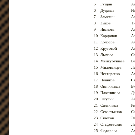
5
Гущин
А
6
Дудаков
И
7
Замятин
А
8
Зыков
Т
9
Иванова
А
10
Карданов
А
11
Колосов
А
12
Круговой
А
13
Лылова
С
14
Менкубушаев
В
15
Милованцев
Л
16
Нестеренко
А
17
Новиков
С
18
Овсянников
В
19
Плотникова
Д
20
Рагулин
А
21
Сальников
Р
22
Севастьянов
С
23
Сиюхов
Э
24
Стафеевская
Л
25
Федорова
А