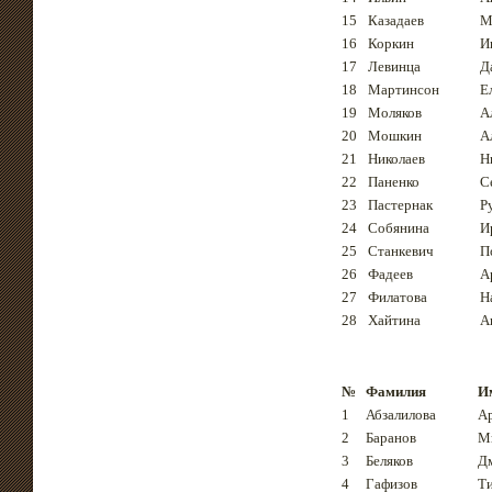
15
Казадаев
М
16
Коркин
И
17
Левинца
Д
18
Мартинсон
Е
19
Моляков
А
20
Мошкин
А
21
Николаев
Н
22
Паненко
С
23
Пастернак
Р
24
Собянина
И
25
Станкевич
П
26
Фадеев
А
27
Филатова
Н
28
Хайтина
А
№
Фамилия
И
1
Абзалилова
А
2
Баранов
М
3
Беляков
Д
4
Гафизов
Т