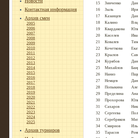
Новости
15
Зинченко
Дан
Контактная информация
16
Зыль
Ири
17
Казанцев
Дан
Архив смен
18
Калино
Вла
2005
2006
19
Квардакова
Юл
2007
20
Киселев
Ива
2008
21
Ковалев
Тим
2009
2010
22
Кочеткова
Ека
2011
23
Крылов
Сав
2012
24
Курябов
Дан
2013
2014
25
Михайлов
Баи
2015
26
Наниз
Пщ
2016
27
Немцев
Дан
2017
28
Попыкина
Але
2018
2019
29
Пределина
Ана
2020
30
Прохорова
Юл
2021
31
Сахаров
Ник
2022
2023
32
Сергеева
Пол
2024
33
Серебряков
Ми
2025
34
Смирнов
Иль
Архив турниров
35
Тарасов
Ром