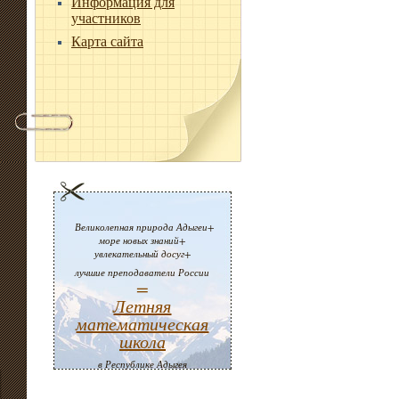
Информация для
участников
Карта сайта
Великолепная природа Адыгеи+
море новых знаний+
увлекательный досуг+
лучшие преподаватели России
=
Летняя
математическая
школа
в Республике Адыгея