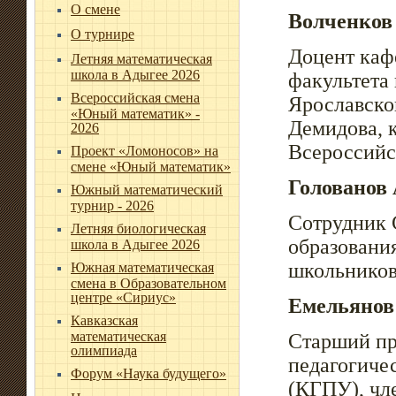
О смене
Волченков
О турнире
Доцент каф
Летняя математическая
школа в Адыгее 2026
факультета
Всероссийская смена
Ярославског
«Юный математик» -
Демидова, 
2026
Всероссийс
Проект «Ломоносов» на
смене «Юный математик»
Голованов
Южный математический
турнир - 2026
Сотрудник 
Летняя биологическая
образовани
школа в Адыгее 2026
школьников
Южная математическая
смена в Образовательном
центре «Сириус»
Емельянов
Кавказская
математическая
Старший пр
олимпиада
педагогичес
Форум «Наука будущего»
(КГПУ), чл