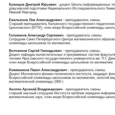
Кузнецов Дмитрий Юрьевич
- доцент Школы информационных тех
довузовской подготовки Национального Исследовательского Унив
Нижний Новгород.
Емельянов Лев Александрович
- преподаватель смены.
Старший преподаватель Калужского государственного педагогическ
Циолковского (КГПУ), член жюри Всероссийской олимпиады школь
Голованов Александр Сергеевич
- преподаватель смены.
Cотрудник Санкт-Петербургского Центра математического образов
олимпиады школьников по математике.
Волченков Сергей Геннадьевич
- преподаватель смены.
Доцент кафедры вычислительных и программных систем факульте
техники Ярославского государственного университета им. П.Г. Дем
член жюри Всероссийской олимпиады школьников по математике.
Кожевников Павел Александрович
- преподаватель смены.
Доцент Московского физико-технического института, кандидат фи
Всероссийской олимпиады школьников по математике, золотой м
математической олимпиады 1992 г.
Акопян Арсений Владимирович
- преподаватель смены.
старший научный сотрудник Института проблем передачи информа
математических наук, член жюри Всероссийской олимпиады школь