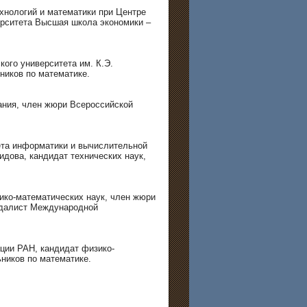
нологий и математики при Центре
ерситета Высшая школа экономики –
ого университета им. К.Э.
ников по математике.
ания, член жюри Всероссийской
та информатики и вычислительной
идова, кандидат технических наук,
зико-математических наук, член жюри
едалист Международной
ции РАН, кандидат физико-
ников по математике.