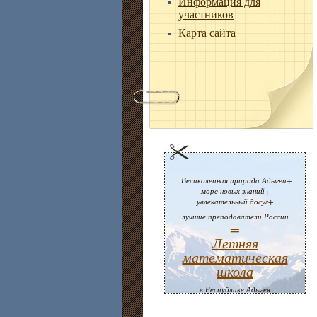
Информация для
участников
Карта сайта
Великолепная природа Адыгеи+
море новых знаний+
увлекательный досуг+
лучшие преподаватели России
=
Летняя
математическая
школа
в Республике Адыгея