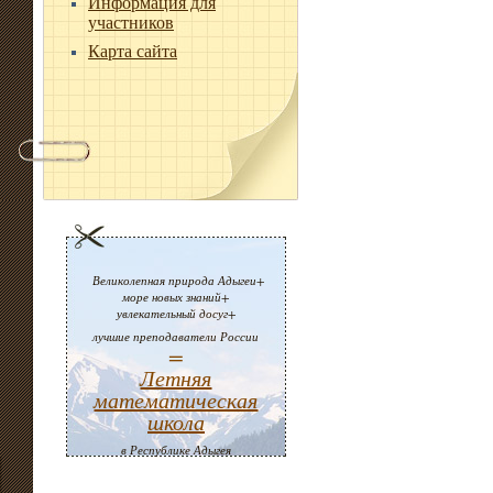
Информация для
участников
Карта сайта
Великолепная природа Адыгеи+
море новых знаний+
увлекательный досуг+
лучшие преподаватели России
=
Летняя
математическая
школа
в Республике Адыгея