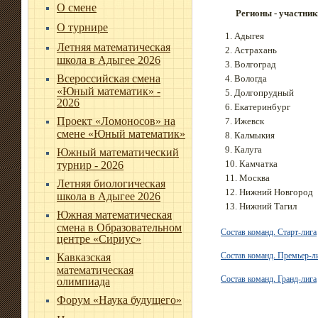
О смене
Регионы - участник
О турнире
1. Адыгея
Летняя математическая
2. Астрахань
школа в Адыгее 2026
3. Волгоград
Всероссийская смена
4. Вологда
«Юный математик» -
5. Долгопрудный
2026
6. Екатеринбург
Проект «Ломоносов» на
7. Ижевск
смене «Юный математик»
8. Калмыкия
9. Калуга
Южный математический
10. Камчатка
турнир - 2026
11. Москва
Летняя биологическая
12. Нижний Новгород
школа в Адыгее 2026
13. Нижний Тагил
Южная математическая
смена в Образовательном
Состав команд. Старт-лига
центре «Сириус»
Состав команд. Премьер-л
Кавказская
математическая
Состав команд. Гранд-лига
олимпиада
Форум «Наука будущего»