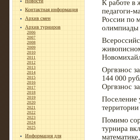
Новости
К работе в
Контактная информация
педагоги-м
России по 
Архив смен
олимпиады 
Архив турниров
2006
2007
Всероссийс
2008
живописном
2009
2010
Новомихайл
2011
2012
2013
Оргвзнос за
2014
144 000 руб
2015
2016
Оргвзнос за
2017
2018
2019
Поселение 
2020
территории
2021
2022
2023
Помимо сор
2024
турнира вк
2025
математике
Информация для