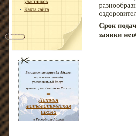
участников
разнообраз
Карта сайта
оздоровите
Срок подач
заявки не
Великолепная природа Адыгеи+
море новых знаний+
увлекательный досуг+
лучшие преподаватели России
=
Летняя
математическая
школа
в Республике Адыгея