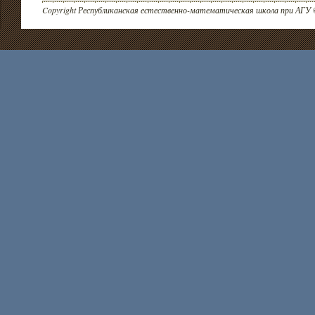
Copyright Республиканская естественно-математическая школа при АГУ 