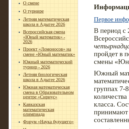
О смене
Информаци
О турнире
Первое инф
Летняя математическая
школа в Адыгее 2026
В период с 
Всероссийская смена
«Юный математик» -
Всероссийс
2026
четырнадц
Проект «Ломоносов» на
пройдет в 
смене «Юный математик»
смены «Юн
Южный математический
турнир - 2026
Южный мате
Летняя биологическая
школа в Адыгее 2026
математичес
Южная математическая
группах 7-8
смена в Образовательном
количества
центре «Сириус»
класса. Сос
Кавказская
математическая
принимают 
олимпиада
составленн
Форум «Наука будущего»