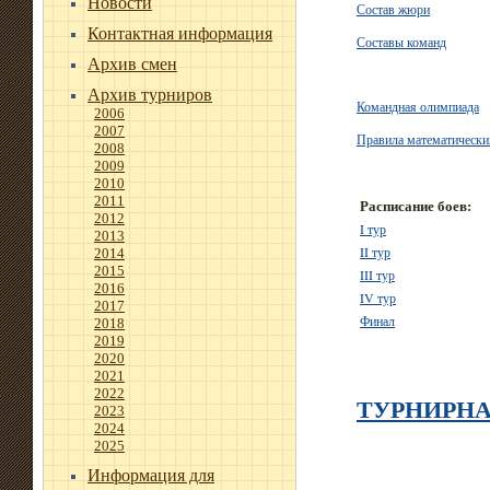
Новости
Состав жюри
Контактная информация
Составы команд
Архив смен
Архив турниров
Командная олимпиада
2006
2007
Правила математически
2008
2009
2010
2011
Расписание боев:
2012
I тур
2013
II тур
2014
2015
III тур
2016
IV тур
2017
Финал
2018
2019
2020
2021
2022
ТУРНИРНА
2023
2024
2025
Информация для