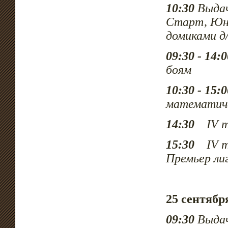
10:30
Выдач
Старт, Юни
домиками
д
09:30 - 14:0
боям
10:30 - 15:0
математич
14:30
IV ту
15:30
IV ту
Премьер ли
25 сентяб
09:30
Выдач