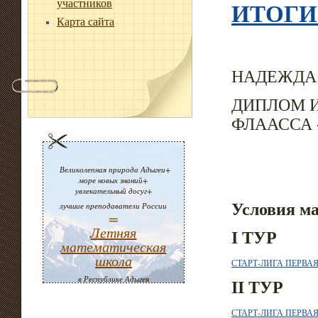
ИТОГИ
участников
Карта сайта
НАДЕЖДА 
ДИПЛОМ И
ФЛААССА 
Великолепная природа Адыгеи+
море новых знаний+
увлекательный досуг+
лучшие преподаватели России
Условия ма
=
Летняя
I ТУР
математическая
школа
СТАРТ-ЛИГА ПЕРВА
в Республике Адыгея
II ТУР
СТАРТ-ЛИГА ПЕРВА