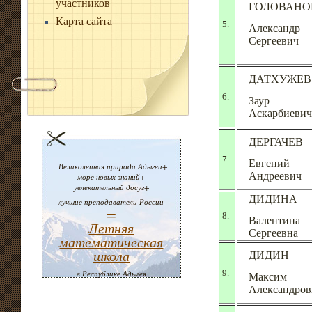
участников
ГОЛОВАНО
Карта сайта
5.
Александр
Сергеевич
ДАТХУЖЕВ
6.
Заур
Аскарбиевич
ДЕРГАЧЕВ
7.
Евгений
Великолепная природа Адыгеи+
Андреевич
море новых знаний+
увлекательный досуг+
ДИДИНА
лучшие преподаватели России
=
8.
Валентина
Летняя
Сергеевна
математическая
школа
ДИДИН
9.
в Республике Адыгея
Максим
Александров