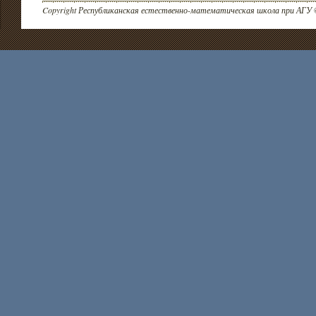
Copyright Республиканская естественно-математическая школа при АГУ 