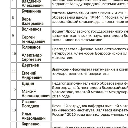
Владимир
медалист Международной математическо
Алексеевич
Буланкина
Учитель математики школ №2007 и 2101 г
8
образования школы №444 г. Москва, чле
Вера
всероссийской олимпиады школьников по
Валерьевна
Волченков
Д
оцент Ярославского государственного ун
9
кандидат технических наук, член жюри 
Сергей
школьников по математике
Геннадьевич
Голованов
Преподаватель физико-математического 
10
Петербурга, член жюри Всероссийской о
Александр
математике
Сергеевич
Дергачев
Выпускник факультета математики и ком
11
Евгений
государственного университета
Андреевич
Педагог дополнительного образования фи
Дидин
Долгопрудный, член жюри Всероссийско
12
Максим
математике, золотой медалист междуна
Александрович
2014 года
Иванов-
Н
аучный сотрудник кафедры высшей мат
Погодаев
13
технического института, является лауре
Илья
России" 2015 года для молодых ученых -
Анатольевич
Карпенко