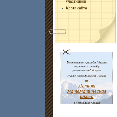
участников
Карта сайта
Великолепная природа Адыгеи+
море новых знаний+
увлекательный досуг+
лучшие преподаватели России
=
Летняя
математическая
школа
в Республике Адыгея