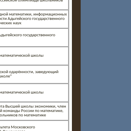
оссийской олимпиаде школьников
дной математики, информационных
сти Адыгейского государственного
ческих наук
Адыгейского государственного
-математической школы
тской одарённости, заведующий
школе"
-математической школы
ета Высшей школы экономики, член
й команды России по математике,
ольников по математике
льтета Московского