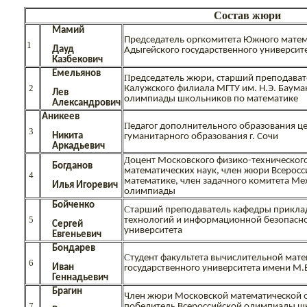
Состав жюри
Мамий
Председатель оргкомитета Южного матем
1
Дауд
Адыгейского государственного университ
Казбекович
Емельянов
П
редседатель жюри, старший преподава
2
Калужского филиала МГТУ им. Н.Э. Баума
Лев
олимпиады школьников по математике
Александрович
Аникеев
П
едагог дополнительного образования це
3
Никита
гуманитарного образования г. Сочи
Аркадьевич
Д
оцент Московского физико-технического
Богданов
математических наук, член жюри Всерос
4
математике, член задачного комитета М
Илья Игоревич
олимпиады
Бойченко
С
тарший преподаватель кафедры прикл
5
технологий и информационной безопасно
Сергей
университета
Евгеньевич
Бондарев
С
тудент факультета вычислительной мат
6
Иван
государственного университета имени М
Геннадьевич
Брагин
Ч
лен жюри Московской математической 
7
победитель Всероссийской олимпиады шк