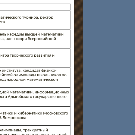
атического турнира, ректор
ета
тель кафедры высшей математики
на, член жюри Всероссийской
нтра творческого развития и
 института, кандидат физико-
сийской олимпиады школьников по
еждународной математической
адной математики, информационных
сти Адыгейского государственного
ематики и кибернетики Московского
.В.Ломоносова
олимпиады, трёхкратный
ольников по математике, золотой