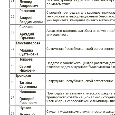
21
Москва, тренер сборной Москвы на Всер
Леонид
по математике
Андреевич
Резников
Старший преподаватель кафедры прикла
22
технологий и информационной безопасно
Андрей
университета, кандидат физико-математи
Владимирович
Скоркин
Ассистент кафедры алгебры и геометрии 
23
Аркадий
университета
Юрьевич
Тлюстангелова
24
Сотрудник Республиканской естественно
Мадина
Султановна
Токарев
Педагог Ивановского Центра развития де
25
Сергей
отделом задач в журнале "Математика в 
Иванович
Троицкая
26
Сотрудник Республиканской естественно
Татьяна
Сергеевна
Челноков
Преподаватель математического факульт
27
тренерского совета национальной сборно
Григорий
член жюри Всероссийской олимпиады шк
Ривенович
Чулков
Студент механико-математического факу
28