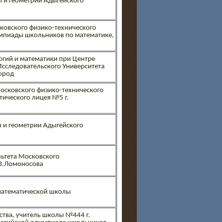
 и геометрии Адыгейского
овского физико-технического
импиады школьников по математике,
гий и математики при Центре
Исследовательского Университета
ород
осковского физико-технического
тического лицея №5 г.
 и геометрии Адыгейского
льтета Московского
.В.Ломоносова
-математической школы
ства, учитель школы №444 г.