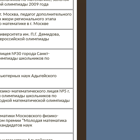
й олимпиады 2009 года
. Москва, педагог дополнительного
н жюри регионального этапа
 математике в г. Москве
иверситета им. П.Г. Демидова,
Всероссийской олимпиады
лицея №30 города Санкт-
лимпиады школьников по
пьютерных наук Адыгейского
зико-математического лицея №5 г.
й олимпиады школьников по
родной математической олимпиады
ематики Московского физико-
атом премии "Молодая математика
 кандидатов наук