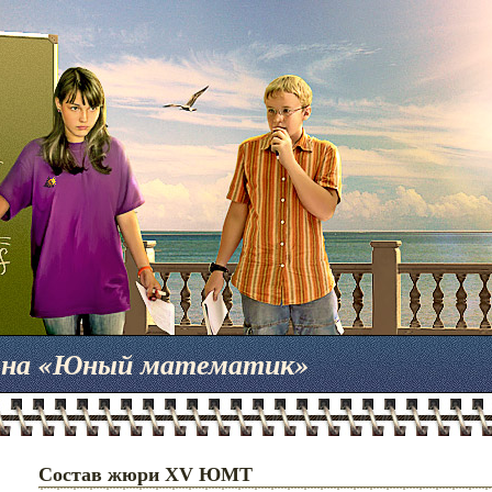
мена «Юный математик»
Состав жюри XV ЮМТ