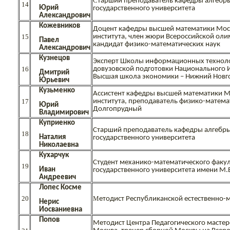
С
тарший преподаватель кафедры алгебры
14
Юрий
государственного университета
Александрович
Кожевников
Доцент кафедры высшей математики Моск
15
института, член жюри Всероссийской ол
Павел
кандидат физико-математических наук
Александрович
Кузнецов
Эксперт Школы информационных техноло
16
довузовской подготовки Национального 
Дмитрий
Высшая школа экономики – Нижний Новг
Юрьевич
Кузьменко
Ассистент кафедры высшей математики М
17
института, преподаватель физико-матема
Юрий
Долгопрудный
Владимирович
Куприенко
Старший преподаватель кафедры алгебры
18
Наталия
государственного университета
Николаевна
Кухарчук
Студент механико-математического факу
19
Иван
государственного университета имени М
Андреевич
Лопес Косме
20
М
етодист Республиканской естественно
Нерис
Иосваниевна
Попов
Методист Центра Педагогического мастер