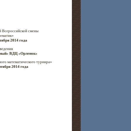
й Всероссийской смены
ематик»
нтября 2014 года
ведения
чный» ВДЦ «Орленок»
ого математического турнира»
ентября 2014 года