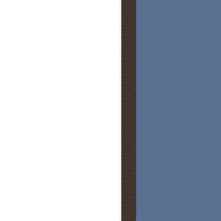
.
.
.