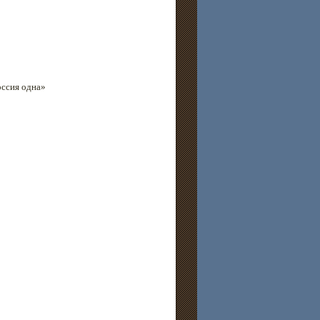
оссия одна»
.
.
.