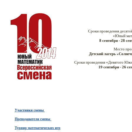
Сроки проведения десято
«Юный мат
8 сентября - 28 се
Место про
Детский лагерь «Солне
Сроки проведения «Девятого Южн
19 сентября - 26 с
Участники смены
Преподаватели смены
Турнир математических игр