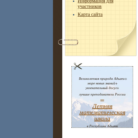
Информация для
участников
Карта сайта
Великолепная природа Адыгеи+
море новых знаний+
увлекательный досуг+
лучшие преподаватели России
=
Летняя
математическая
школа
в Республике Адыгея